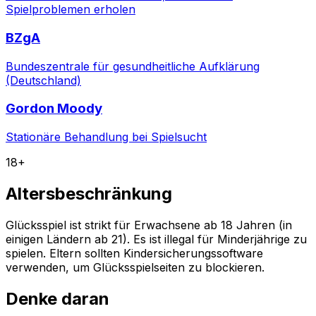
Spielproblemen erholen
BZgA
Bundeszentrale für gesundheitliche Aufklärung
(Deutschland)
Gordon Moody
Stationäre Behandlung bei Spielsucht
18+
Altersbeschränkung
Glücksspiel ist strikt für Erwachsene ab 18 Jahren (in
einigen Ländern ab 21). Es ist illegal für Minderjährige zu
spielen. Eltern sollten Kindersicherungssoftware
verwenden, um Glücksspielseiten zu blockieren.
Denke daran