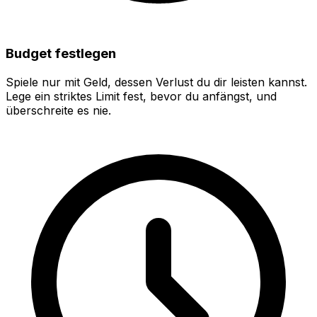
Budget festlegen
Spiele nur mit Geld, dessen Verlust du dir leisten kannst.
Lege ein striktes Limit fest, bevor du anfängst, und
überschreite es nie.