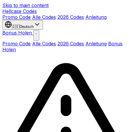
Skip to main content
Hellcase
Codes
Promo Code
Alle Codes
2026 Codes
Anleitung
🇩🇪
Deutsch
Bonus Holen
Promo Code
Alle Codes
2026 Codes
Anleitung
Bonus
Holen