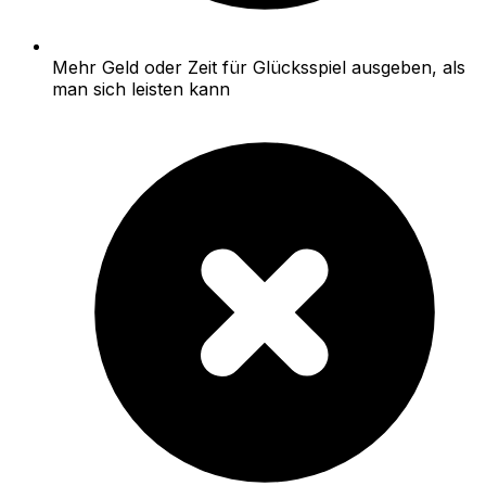
Mehr Geld oder Zeit für Glücksspiel ausgeben, als
man sich leisten kann