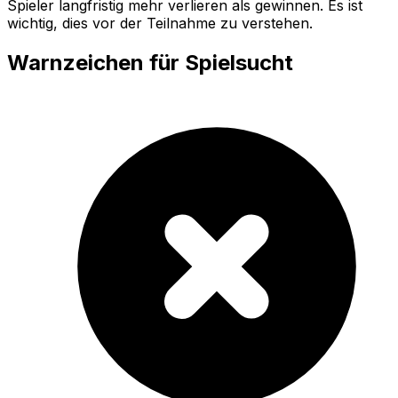
Spieler langfristig mehr verlieren als gewinnen. Es ist
wichtig, dies vor der Teilnahme zu verstehen.
Warnzeichen für Spielsucht