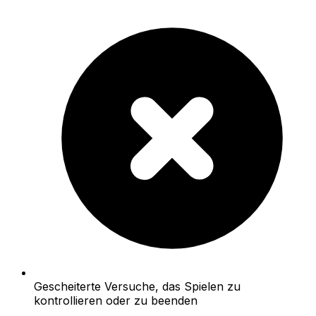
Gescheiterte Versuche, das Spielen zu
kontrollieren oder zu beenden