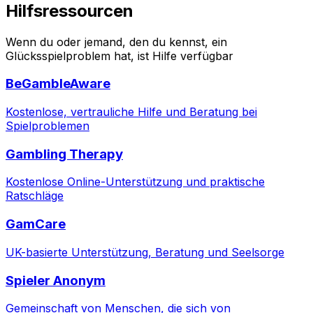
Hilfsressourcen
Wenn du oder jemand, den du kennst, ein
Glücksspielproblem hat, ist Hilfe verfügbar
BeGambleAware
Kostenlose, vertrauliche Hilfe und Beratung bei
Spielproblemen
Gambling Therapy
Kostenlose Online-Unterstützung und praktische
Ratschläge
GamCare
UK-basierte Unterstützung, Beratung und Seelsorge
Spieler Anonym
Gemeinschaft von Menschen, die sich von