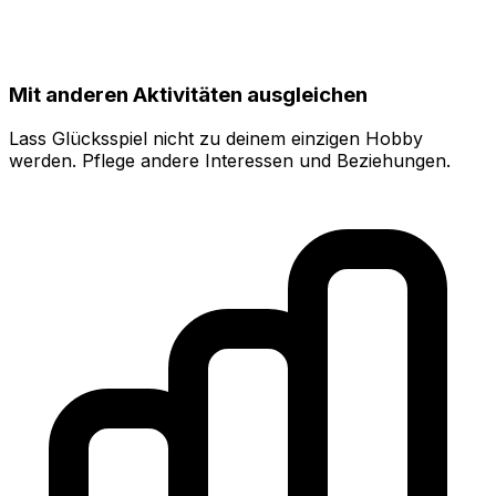
Mit anderen Aktivitäten ausgleichen
Lass Glücksspiel nicht zu deinem einzigen Hobby
werden. Pflege andere Interessen und Beziehungen.