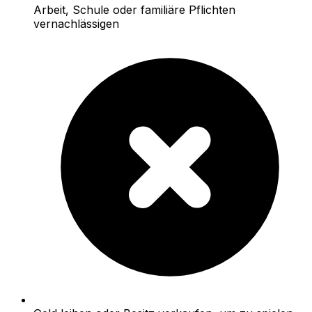
Arbeit, Schule oder familiäre Pflichten
vernachlässigen