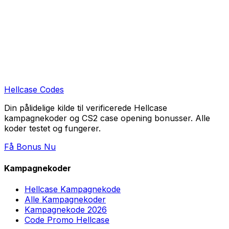
Hellcase
Codes
Din pålidelige kilde til verificerede Hellcase
kampagnekoder og CS2 case opening bonusser. Alle
koder testet og fungerer.
Få Bonus Nu
Kampagnekoder
Hellcase Kampagnekode
Alle Kampagnekoder
Kampagnekode 2026
Code Promo Hellcase