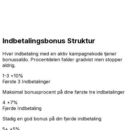
dtag $0.70 gratis saldo + 10% indbetalingsbonus
blikkeligt
Indbetalingsbonus Struktur
Hver indbetaling med en aktiv kampagnekode tjener
bonussaldo. Procentdelen falder gradvist men stopper
aldrig.
1-3
+10%
Første 3 Indbetalinger
Maksimal bonusprocent på dine første tre indbetalinger
4
+7%
Fjerde Indbetaling
Stadig en god bonus på din fjerde indbetaling
5+
+5%