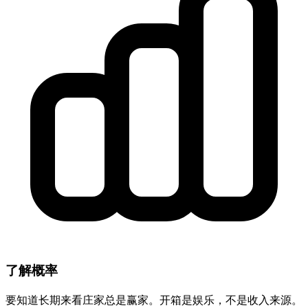
了解概率
要知道长期来看庄家总是赢家。开箱是娱乐，不是收入来源。