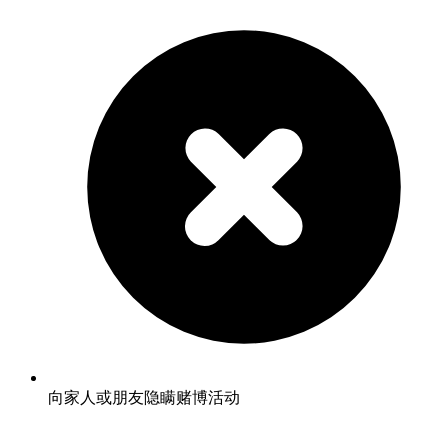
向家人或朋友隐瞒赌博活动