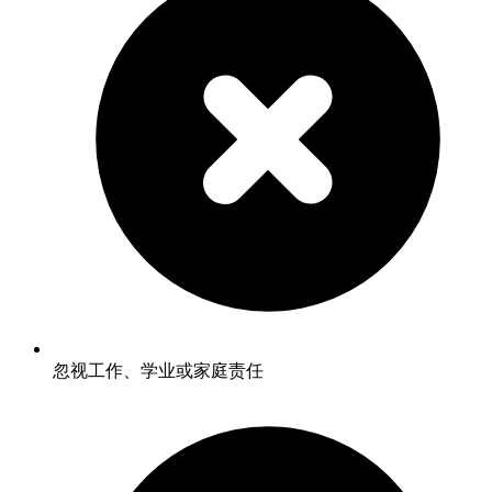
忽视工作、学业或家庭责任