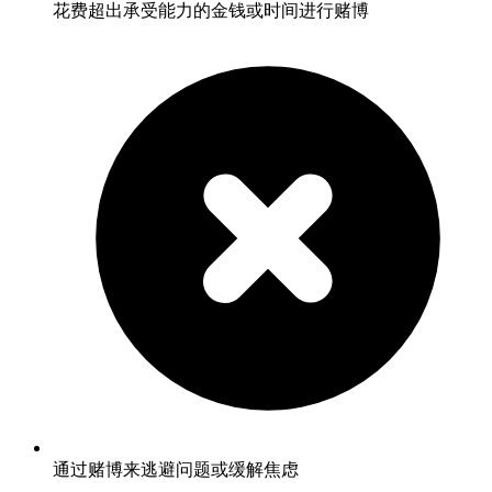
花费超出承受能力的金钱或时间进行赌博
通过赌博来逃避问题或缓解焦虑