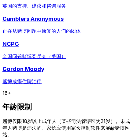
英国的支持、建议和咨询服务
Gamblers Anonymous
正在从赌博问题中康复的人们的团体
NCPG
全国问题赌博委员会（美国）
Gordon Moody
赌博成瘾住院治疗
18+
年龄限制
赌博仅限18岁以上成年人（某些司法管辖区为21岁）。未成
年人赌博是违法的。家长应使用家长控制软件来屏蔽赌博网
站。