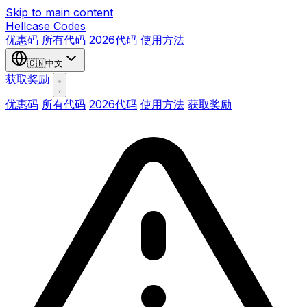
Skip to main content
Hellcase
Codes
优惠码
所有代码
2026代码
使用方法
🇨🇳
中文
获取奖励
优惠码
所有代码
2026代码
使用方法
获取奖励