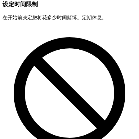
设定时间限制
在开始前决定您将花多少时间赌博。定期休息。