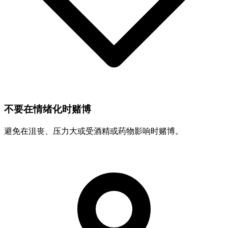
不要在情绪化时赌博
避免在沮丧、压力大或受酒精或药物影响时赌博。