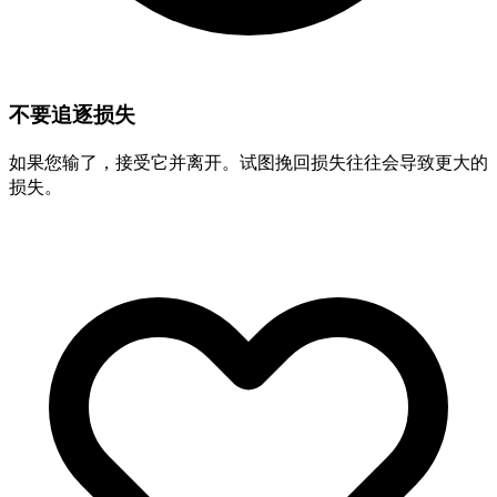
不要追逐损失
如果您输了，接受它并离开。试图挽回损失往往会导致更大的
损失。