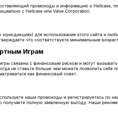
оставляющий промокоды и информацию о Hellcase, п
иально с Hellcase или Valve Corporation.
ых юрисдикциях) для использования этого сайта и люб
одтверждаете что соответствуете минимальным возра
зартным Играм
 игры связаны с финансовым риском и могут вызывать
огда не ставьте больше чем можете позволить себе п
матриваться как финансовый совет.
используете наши промокоды и регистрируетесь по н
вно получаете полную заявленную выгоду. Наши реко