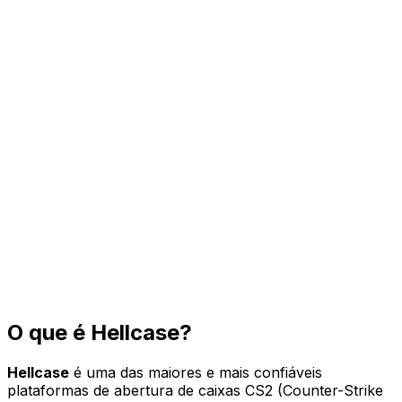
Use This Code
CS2HYPE
Visitar Hellcase
O que é
Hellcase
?
Hellcase
é uma das maiores e mais confiáveis
plataformas de abertura de caixas CS2 (Counter-Strike