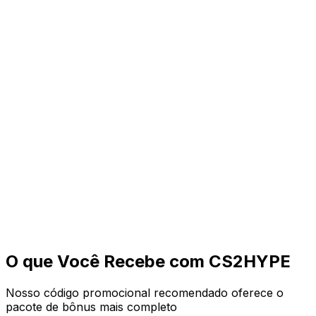
Visit Hellcase
MAXBONUS
$0.70 Free + 10% Deposit Bonus
Visit Hellcase
O que Você Recebe com
CS2HYPE
Nosso código promocional recomendado oferece o
pacote de bônus mais completo