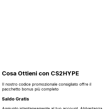
Visit Hellcase
MAXBONUS
$0.70 Free + 10% Deposit Bonus
Visit Hellcase
Cosa Ottieni con
CS2HYPE
Il nostro codice promozionale consigliato offre il
pacchetto bonus più completo
Saldo Gratis
Aggiunto istantaneamente al tuo account. Abbastanza