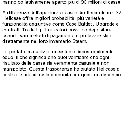
hanno collettivamente aperto più di 90 milioni di casse.
A differenza dell'apertura di casse direttamente in CS2,
Hellcase offre migliori probabilità, più varietà e
funzionalità aggiuntive come Case Battles, Upgrade e
contratti Trade Up. I giocatori possono depositare
usando vari metodi di pagamento e prelevare skin
direttamente nel loro inventario Steam.
La piattaforma utilizza un sistema dimostrabilmente
equo, il che significa che puoi verificare che ogni
risultato delle casse sia veramente casuale e non
manipolato. Questa trasparenza ha aiutato Hellcase a
costruire fiducia nella comunità per quasi un decennio.