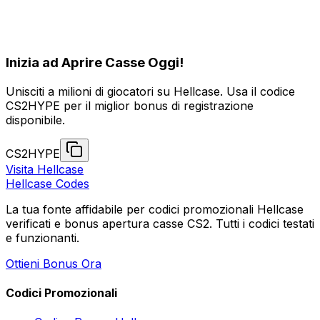
C'è un deposito minimo su Hellcase?
Inizia ad Aprire Casse Oggi!
Unisciti a milioni di giocatori su Hellcase. Usa il codice
CS2HYPE per il miglior bonus di registrazione
disponibile.
CS2HYPE
Visita Hellcase
Hellcase
Codes
La tua fonte affidabile per codici promozionali Hellcase
verificati e bonus apertura casse CS2. Tutti i codici testati
e funzionanti.
Ottieni Bonus Ora
Codici Promozionali