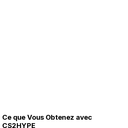
Visit Hellcase
MAXBONUS
$0.70 Free + 10% Deposit Bonus
Visit Hellcase
Ce que Vous Obtenez avec
CS2HYPE