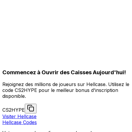
Les codes promo Hellcase expirent-ils?
Qu'est-ce que Hellcase et est-ce légitime?
Comment retirer mes gains de Hellcase?
Y a-t-il un dépôt minimum sur Hellcase?
Commencez à Ouvrir des Caisses Aujourd'hui!
Rejoignez des millions de joueurs sur Hellcase. Utilisez le
code CS2HYPE pour le meilleur bonus d'inscription
disponible.
CS2HYPE
Visiter Hellcase
Hellcase
Codes