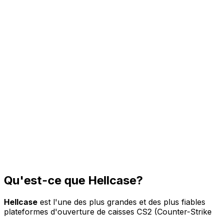
Use This Code
CS2HYPE
Visiter Hellcase
Qu'est-ce que
Hellcase
?
Hellcase
est l'une des plus grandes et des plus fiables
plateformes d'ouverture de caisses CS2 (Counter-Strike