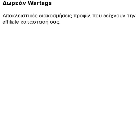
Δωρεάν Wartags
Αποκλειστικές διακοσμήσεις προφίλ που δείχνουν την
affiliate κατάστασή σας.
Ποσό Κατάθεσης
$
$
10
$
25
$
50
$
100
$
250
$
500
Αριθμός Κατάθεσης
1
2
3
4
5+
Το Μπόνους Σας