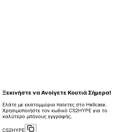
Μπορώ να χρησιμοποιήσω πολλούς κωδικούς στο Hellcase;
Λήγουν οι κωδικοί Hellcase;
Τι είναι το Hellcase και είναι νόμιμο;
Πώς αποσύρω τα κέρδη μου από το Hellcase;
Υπάρχει ελάχιστη κατάθεση στο Hellcase;
Ξεκινήστε να Ανοίγετε Κουτιά Σήμερα!
Ελάτε με εκατομμύρια παίκτες στο Hellcase.
Χρησιμοποιήστε τον κωδικό CS2HYPE για το
καλύτερο μπόνους εγγραφής.
CS2HYPE