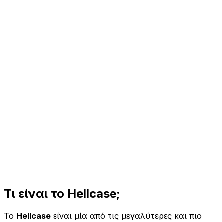
Use This Code
CS2HYPE
Επισκεφθείτε το Hellcase
Τι είναι το
Hellcase
;
Το
Hellcase
είναι μία από τις μεγαλύτερες και πιο