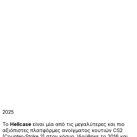
Use This Code
CS2HYPE
Επισκεφθείτε το Hellcase
2025
Το
Hellcase
είναι μία από τις μεγαλύτερες και πιο
αξιόπιστες πλατφόρμες ανοίγματος κουτιών CS2
(Counter-Strike 2) στον κόσμο. Ιδρύθηκε το 2016 και