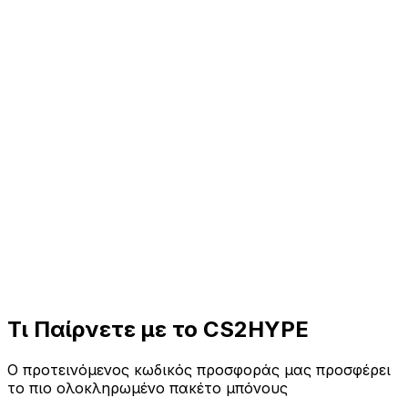
Ποσό Κατάθεσης
$
$
10
$
25
$
50
$
100
$
250
$
500
Αριθμός Κατάθεσης
1
2
3
4
5+
Το Μπόνους Σας
Your Deposit
$
100.00
Free Balance
+$0.70
Deposit Bonus (
10
%)
+$
10.00
Σύνολο που Λαμβάνετε
$
0.00
You save $
10.70
with CS2HYPE!
Claim Your Bonus Now
Τι Παίρνετε με το
CS2HYPE
Ο προτεινόμενος κωδικός προσφοράς μας προσφέρει
το πιο ολοκληρωμένο πακέτο μπόνους