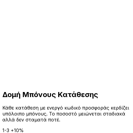
σάγετε τον κωδικό προσφοράς CS2HYPE στις
θμίσεις του λογαριασμού σας
ποκτήστε το Μπόνους
βετε άμεσα $0.70 δωρεάν υπόλοιπο + 10%
όνους κατάθεσης
Δομή Μπόνους Κατάθεσης
Κάθε κατάθεση με ενεργό κωδικό προσφοράς κερδίζει
υπόλοιπο μπόνους. Το ποσοστό μειώνεται σταδιακά
αλλά δεν σταματά ποτέ.
1-3
+10%