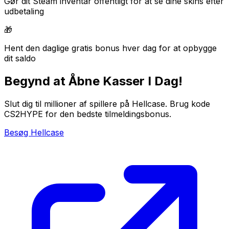
Gør dit Steam inventar offentligt for at se dine skins efter
udbetaling
🎁
Hent den daglige gratis bonus hver dag for at opbygge
dit saldo
Begynd at Åbne Kasser I Dag!
Slut dig til millioner af spillere på Hellcase. Brug kode
CS2HYPE for den bedste tilmeldingsbonus.
Besøg Hellcase