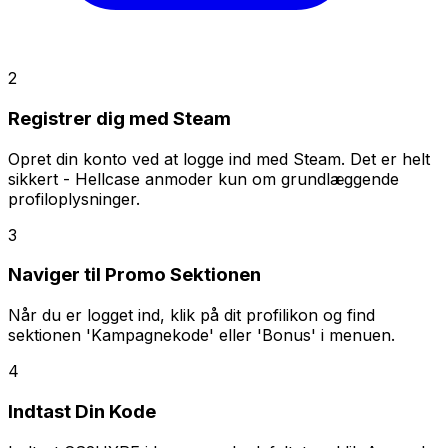
2
Registrer dig med Steam
Opret din konto ved at logge ind med Steam. Det er helt
sikkert - Hellcase anmoder kun om grundlæggende
profiloplysninger.
3
Naviger til Promo Sektionen
Når du er logget ind, klik på dit profilikon og find
sektionen 'Kampagnekode' eller 'Bonus' i menuen.
4
Indtast Din Kode