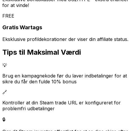
for at vinde!
FREE
Gratis Wartags
Eksklusive profildekorationer der viser din affiliate status.
Tips til Maksimal Værdi
💡
Brug en kampagnekode før du laver indbetalinger for at
sikre du får den fulde 10% bonus
🔗
Kontroller at din Steam trade URL er konfigureret for
problemfri udbetalinger
🔒