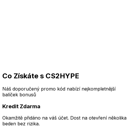
Visit Hellcase
MAXBONUS
$0.70 Free + 10% Deposit Bonus
Visit Hellcase
Co Získáte s
CS2HYPE
Náš doporučený promo kód nabízí nejkompletnější
balíček bonusů
Kredit Zdarma
Okamžitě přidáno na váš účet. Dost na otevření několika
beden bez rizika.