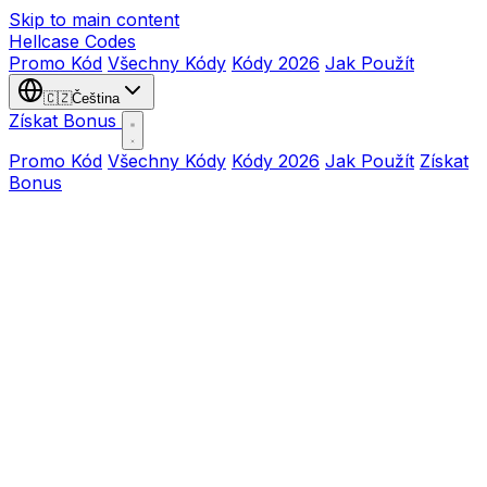
Skip to main content
Hellcase
Codes
Promo Kód
Všechny Kódy
Kódy 2026
Jak Použít
🇨🇿
Čeština
Získat Bonus
Promo Kód
Všechny Kódy
Kódy 2026
Jak Použít
Získat
Bonus
Use This Code